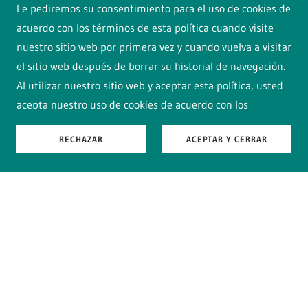
Le pediremos su consentimiento para el uso de cookies de
acuerdo con los términos de esta política cuando visite
nuestro sitio web por primera vez y cuando vuelva a visitar
el sitio web después de borrar su historial de navegación.
Al utilizar nuestro sitio web y aceptar esta política, usted
acepta nuestro uso de cookies de acuerdo con los
términos de esta política.
RECHAZAR
ACEPTAR Y CERRAR
Acerca de las cookies
Una cookie es un pequeño archivo de texto que se
descarga en su computadora o teléfono inteligente
cuando accede al sitio web. Permite que el sitio web
reconozca su dispositivo y almacene cierta información
sobre sus preferencias o acciones pasadas. Las cookies
están destinadas a hacer que el sitio web sea más
conveniente para su uso.
Nuestras cookies
Comunícate con nosotros